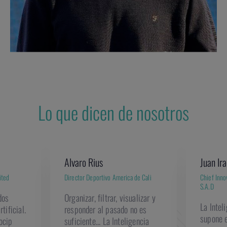
Lo que dicen de nosotros
Alvaro Rius
Juan Ira
ited
Director Deportivo America de Cali
Chief Inno
S.A.D
dos
Organizar, filtrar, visualizar y
La Inteli
tificial.
responder al pasado no es
supone 
ocip
suficiente... La Inteligencia