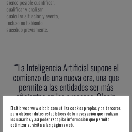
siendo posible cuantificar,
cualificar y analizar
cualquier situación y evento,
incluso no habiendo
sucedido previamente.
“"La Inteligencia Artificial supone el
comienzo de una nueva era, una que
permite a las entidades ser más
eficientes en los procesos. Olocip
representa el siguiente nivel en el
El sitio web www.olocip.com utiliza cookies propias y de terceros
análisis de datos”
para obtener datos estadísticos de la navegación que realizan
los usuarios y así poder recopilar información que permita
optimizar su visita a las páginas web.