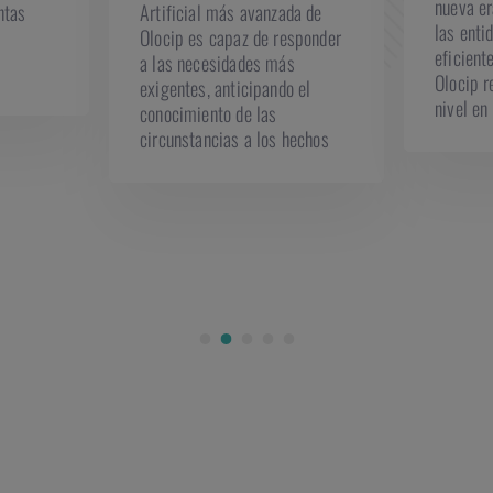
nueva er
ntas
Artificial más avanzada de
las enti
Olocip es capaz de responder
eficient
a las necesidades más
Olocip r
exigentes, anticipando el
nivel en 
conocimiento de las
circunstancias a los hechos