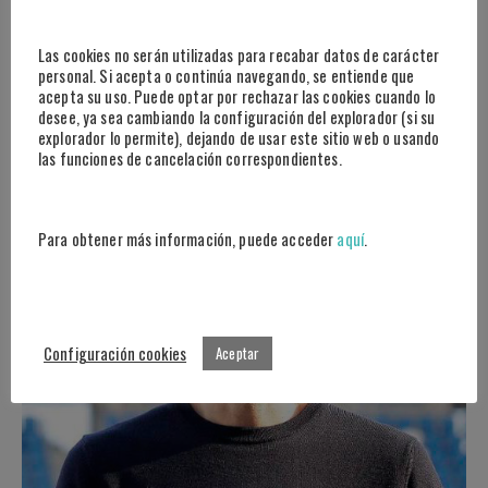
JUAN IRAOLA
Las cookies no serán utilizadas para recabar datos de carácter
personal. Si acepta o continúa navegando, se entiende que
Chief Innovation Officer Real Sociedad S.A.D and Sport Innovation Alliance
acepta su uso. Puede optar por rechazar las cookies cuando lo
desee, ya sea cambiando la configuración del explorador (si su
explorador lo permite), dejando de usar este sitio web o usando
las funciones de cancelación correspondientes.
Para obtener más información, puede acceder
aquí
.
Configuración cookies
Aceptar