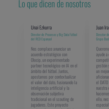
Lo que dicen de nosotros
Unai Ezkurra
Juan Ira
Director de Procesos y Big Data Fútbol
Director d
del RCD Espanyol
Grupo Basl
Nos complace anunciar un
Queremo
acuerdo estratégico con
ayude a 
Olocip, un experimentado
competit
partner tecnológico en IA en el
gestión
ámbito del fútbol. Juntos,
un mejor
apostamos por contextualizar
aficiona
el valor del dato, fusionando la
el DATO 
inteligencia artificial y la
nuestra 
observación subjetiva
hacemos 
tradicional en el scouting de
ello, ne
jugadores. Este proyecto
especial