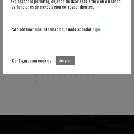
explorador lo permite), dejando de usar este sitio web o usando
nuestro enfoque deportivo.
las funciones de cancelación correspondientes.
Para obtener más información, puede acceder
aquí
.
Configuración cookies
Aceptar