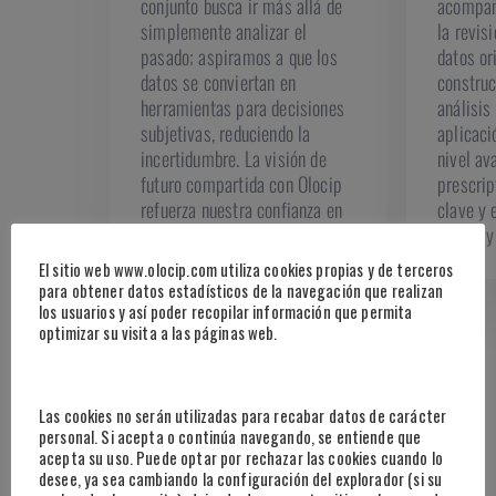
conjunto busca ir más allá de
acompañe
simplemente analizar el
la revis
pasado; aspiramos a que los
datos or
datos se conviertan en
construc
herramientas para decisiones
análisis
subjetivas, reduciendo la
aplicaci
incertidumbre. La visión de
nivel av
futuro compartida con Olocip
prescrip
refuerza nuestra confianza en
clave y 
su experiencia, especialmente
clubes 
en un momento donde el auge
El sitio web www.olocip.com utiliza cookies propias y de terceros
de la IA puede generar
para obtener datos estadísticos de la navegación que realizan
confusiones. Quisiera destacar
los usuarios y así poder recopilar información que permita
optimizar su visita a las páginas web.
la honestidad y transparencia
con la que Olocip y su equipo
abordan el trabajo, respetando
la rica tradición subjetiva del
Las cookies no serán utilizadas para recabar datos de carácter
fútbol. Estamos emocionados
personal. Si acepta o continúa navegando, se entiende que
acepta su uso. Puede optar por rechazar las cookies cuando lo
por este paso conjunto hacia
desee, ya sea cambiando la configuración del explorador (si su
la innovación y la eficacia en