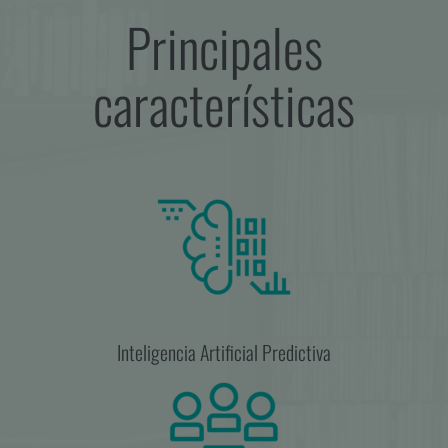
Principales
características
Inteligencia Artificial Predictiva