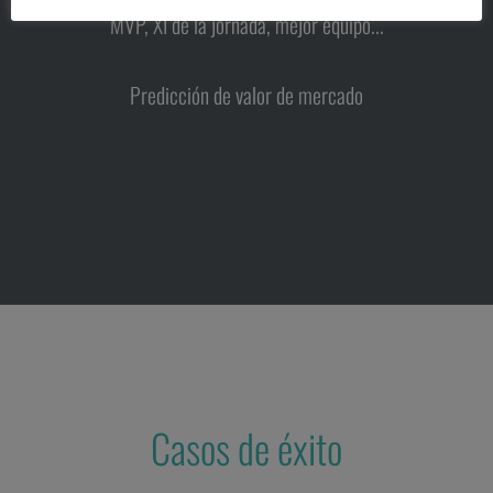
Valoración objetiva a través de IA. Ranking de
MVP, XI de la jornada, mejor equipo...
Predicción de valor de mercado
Casos de éxito