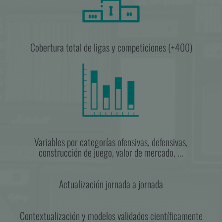
Cobertura total de ligas y competiciones (+400)
Variables por categorías ofensivas, defensivas,
construcción de juego, valor de mercado, ...
Actualización jornada a jornada
Contextualización y modelos validados científicamente