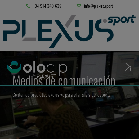
+34 914 340 639
info@plexus.sport
Medios de comunicación
Contenido predictivo exclusivo para el análisis del deporte