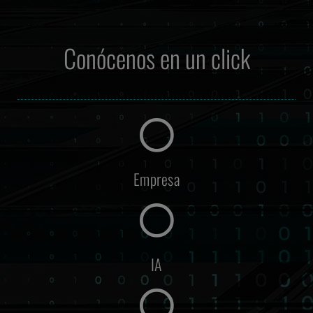
Conócenos en un
click
Empresa
IA