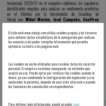
temporada 2020/21 en el conjunto rojiblanco, los jugadores
identificados elegidos para analizar su rendimiento predictivo
en el Atlético por la herramienta de Scouting de
Olocip son:
Mikel Merino, José Campaña, Geoffrey
Kondogbia y Guido Rodríguez.
El sitio web www.olocip.com utiliza cookies propias y de terceros
Una vez identificados los jugadores similares al pivote ghanés,
para obtener datos estadísticos de la navegación que realizan
se realiza un análisis de rendimiento de dichos
los usuarios y así poder recopilar información que permita
jugadores
situándolos en el Atlético la temporada
optimizar su visita a las páginas web.
que viene con estadísticas calculadas en base a
90 minutos de juego en LaLiga.
Las cookies no serán utilizadas para recabar datos de carácter
personal. Si acepta o continúa navegando, se entiende que
acepta su uso. Puede optar por rechazar las cookies cuando lo
desee, ya sea cambiando la configuración del explorador (si su
explorador lo permite), dejando de usar este sitio web o usando
las funciones de cancelación correspondientes.
Para obtener más información, puede acceder
aquí
.