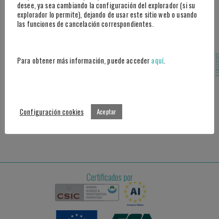
28046 Madrid
desee, ya sea cambiando la configuración del explorador (si su
explorador lo permite), dejando de usar este sitio web o usando
las funciones de cancelación correspondientes.
Marbella
Centro Tecnológico Andalucía Lab
Ctra Nacional 340, Km 189,6 Marbella
SIGUI
Para obtener más información, puede acceder
aquí
.
29604 Málaga
Atención al cliente
Contacto: info@plexus.sport
Configuración cookies
Aceptar
Prensa / Eventos: comunicacion@plexus.sport
Teléfono: +34 914 340 639
Certificados por