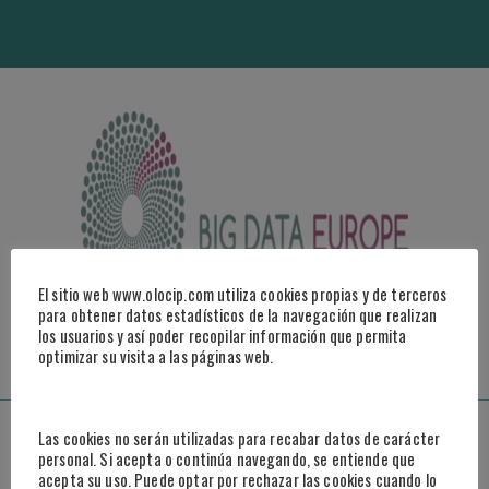
El sitio web www.olocip.com utiliza cookies propias y de terceros
para obtener datos estadísticos de la navegación que realizan
ACCEDER AL VIDEO
los usuarios y así poder recopilar información que permita
optimizar su visita a las páginas web.
Madrid
Las cookies no serán utilizadas para recabar datos de carácter
personal. Si acepta o continúa navegando, se entiende que
acepta su uso. Puede optar por rechazar las cookies cuando lo
Paseo de la Castellana, 95, 25º B