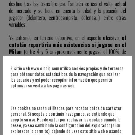
destino tras las transferencia. También se usa el valor actual
de mercado y se tiene en cuenta la edad y la posición del
jugador (delantero, centrocampista, defensa…), entre otras
variables.
Ya entrando en terreno deportivo, en el aspecto ofensivo,
el
catalán repartiría más asistencias si jugase en el
Milan
(entre 4 y 5 si aproximadamente jugase el 100% de
los minutos en liga) y
marcaría más goles (entre 2 y
3) si fichase por el Real Madrid
. En centros, tiros y
El sitio web www.olocip.com utiliza cookies propias y de terceros
pases en profundidad, el pivote español también sería más
para obtener datos estadísticos de la navegación que realizan
destacado en el conjunto
rossonero
.
los usuarios y así poder recopilar información que permita
optimizar su visita a las páginas web.
Las cookies no serán utilizadas para recabar datos de carácter
personal. Si acepta o continúa navegando, se entiende que
acepta su uso. Puede optar por rechazar las cookies cuando lo
desee, ya sea cambiando la configuración del explorador (si su
explorador lo permite), dejando de usar este sitio web o usando