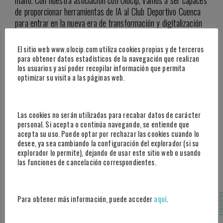
de proporcionar herramientas de IA al Club Deportivo Cuenca
para entrar en la nueva era de transformación y digitalización
de este querido Club. Estamos muy agradecidos con Esteban
Granero y su equipo,
y nos enorgullece ser pioneros en la
El sitio web www.olocip.com utiliza cookies propias y de terceros
aplicación de IA en Norte y Sudamérica».
para obtener datos estadísticos de la navegación que realizan
los usuarios y así poder recopilar información que permita
optimizar su visita a las páginas web.
Esteban Granero, CEO y fundador de Olocip
“Es un honor
que un club como
el Deportivo Cuenca haya
elegido a Olocip para su desarrollo tecnológico. Su afán por
Las cookies no serán utilizadas para recabar datos de carácter
mejorar e innovar en el deporte mediante la implementación de
personal. Si acepta o continúa navegando, se entiende que
acepta su uso. Puede optar por rechazar las cookies cuando lo
IA en el departamento deportivo del equipo les convierte en
desee, ya sea cambiando la configuración del explorador (si su
pioneros en el mundo del fútbol. Apostar por la tecnología
explorador lo permite), dejando de usar este sitio web o usando
significará un salto cualitativo para seguir evolucionando de
las funciones de cancelación correspondientes.
forma diferencial y distinguida”.
Sobre las compañías
SIGUI
Para obtener más información, puede acceder
aquí
.
En
Olocip
aplicamos las últimas técnicas de inteligencia