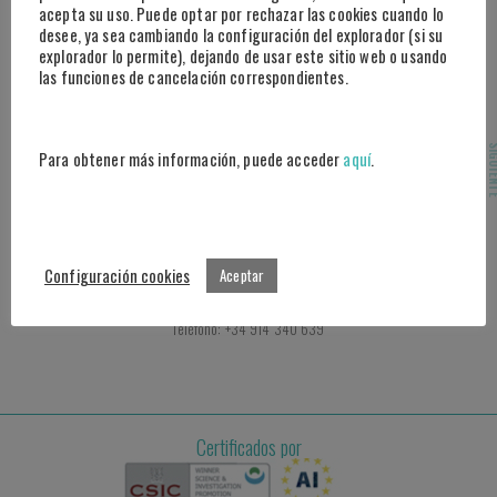
acepta su uso. Puede optar por rechazar las cookies cuando lo
desee, ya sea cambiando la configuración del explorador (si su
Paseo de la Castellana, 95, 25º B
explorador lo permite), dejando de usar este sitio web o usando
28046 Madrid
las funciones de cancelación correspondientes.
Marbella
SIGUI
Centro Tecnológico Andalucía Lab
Para obtener más información, puede acceder
aquí
.
Ctra Nacional 340, Km 189,6 Marbella
29604 Málaga
Atención al cliente
Configuración cookies
Aceptar
Contacto: info@plexus.sport
Prensa / Eventos: comunicacion@plexus.sport
Teléfono: +34 914 340 639
Certificados por