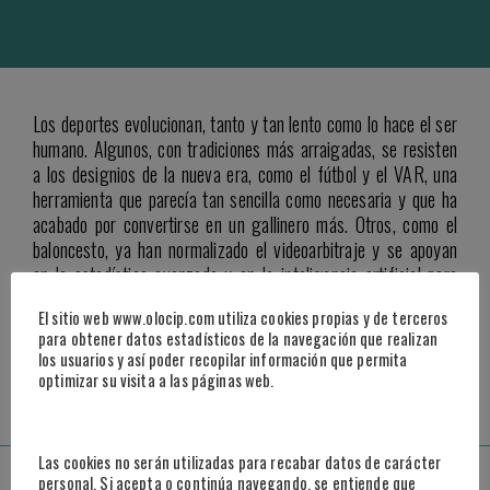
Los deportes evolucionan, tanto y tan lento como lo hace el ser
humano. Algunos, con tradiciones más arraigadas, se resisten
a los designios de la nueva era, como el fútbol y el VAR, una
herramienta que parecía tan sencilla como necesaria y que ha
acabado por convertirse en un gallinero más. Otros, como el
baloncesto, ya han normalizado el videoarbitraje y se apoyan
en la estadística avanzada y en la inteligencia artificial para
sacar el máximo provecho de cualquier jugador en cualquier
El sitio web www.olocip.com utiliza cookies propias y de terceros
situación. El comportamiento humano, ya sea deportivo o no,
para obtener datos estadísticos de la navegación que realizan
siempre ha sido objetivo de predicción en los últimos tiempos.
los usuarios y así poder recopilar información que permita
optimizar su visita a las páginas web.
ACCEDER A LA NOTICIA
Las cookies no serán utilizadas para recabar datos de carácter
Madrid
personal. Si acepta o continúa navegando, se entiende que