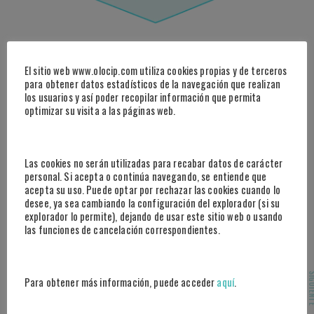
Actualmente es el
segundo mejor jugador de la liga
saudí
, según nuestro modelo de valoración de efectividad.
El sitio web www.olocip.com utiliza cookies propias y de terceros
Siendo zurdo, Laporte
desplazaría a Rüdiger hacia la
para obtener datos estadísticos de la navegación que realizan
derecha
, y su
buen juego de pies
y experiencia en
los usuarios y así poder recopilar información que permita
optimizar su visita a las páginas web.
equipos de posesión le permitirían ser un excelente
reemplazo para Militao.
Destaca en sus
recuperaciones
, siendo el jugador que más valor genera
en este aspecto en su liga. Laporte atraviesa un gran
Las cookies no serán utilizadas para recabar datos de carácter
momento, siendo el
líder de la defensa de la
personal. Si acepta o continúa navegando, se entiende que
acepta su uso. Puede optar por rechazar las cookies cuando lo
selección española
de fútbol, y su experiencia lo
desee, ya sea cambiando la configuración del explorador (si su
convierte en un candidato importante para fortalecer la
explorador lo permite), dejando de usar este sitio web o usando
defensa del Real Madrid.
las funciones de cancelación correspondientes.
JONATHAN TAH
SIGUI
Para obtener más información, puede acceder
aquí
.