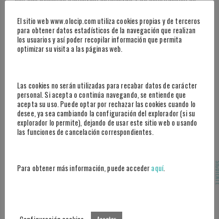
juego contribuyera a que el Barça generase 1 gol cada 281′.
Su contribución a en número de goles y asistencias también
El sitio web www.olocip.com utiliza cookies propias y de terceros
subiría hasta un promedió por 90 minutos de 0,28 goles y 0,19
para obtener datos estadísticos de la navegación que realizan
los usuarios y así poder recopilar información que permita
asistencias.
optimizar su visita a las páginas web.
Las cookies no serán utilizadas para recabar datos de carácter
personal. Si acepta o continúa navegando, se entiende que
acepta su uso. Puede optar por rechazar las cookies cuando lo
desee, ya sea cambiando la configuración del explorador (si su
explorador lo permite), dejando de usar este sitio web o usando
las funciones de cancelación correspondientes.
SIGUI
Para obtener más información, puede acceder
aquí
.