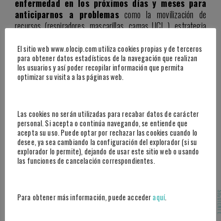
enfermedad en los próximos días y meses para
anticiparnos a problemas
como la movilización de
recursos (respiradores, mascarillas, camas UCI…), estrategia
de restricción, prevención de recaídas, etc.
El sitio web www.olocip.com utiliza cookies propias y de terceros
Para ello,
Olocip
, a través de nuestros científicos
para obtener datos estadísticos de la navegación que realizan
los usuarios y así poder recopilar información que permita
especializados en inteligencia artificial, está trabajando en
optimizar su visita a las páginas web.
la
creación algoritmos predictivos que permitan
saber cuál va a ser la evolución del virus por
cada comunidad autónoma.
Las cookies no serán utilizadas para recabar datos de carácter
personal. Si acepta o continúa navegando, se entiende que
El objetivo es
proporcionar resultados sobre el
acepta su uso. Puede optar por rechazar las cookies cuando lo
número de infectados, número de personas en
desee, ya sea cambiando la configuración del explorador (si su
UCI y muertes
con intervalos reales de confianza que
explorador lo permite), dejando de usar este sitio web o usando
ayuden a conocer la enfermedad y a mejorar la toma de
las funciones de cancelación correspondientes.
decisiones.
Más información, novedades y actualizaciones
SIGUI
Para obtener más información, puede acceder
aquí
.
en
http://www.stopcorona.es/espana/