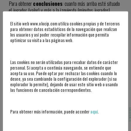
Para obtener
conclusiones
: cuanto más arriba esté situado
el jugador (valor) y más a la izquierda (minutos jugados),
significará que su rendimiento ha sido más óptimo habiendo
tenido menos minutos.
El sitio web www.olocip.com utiliza cookies propias y de terceros
para obtener datos estadísticos de la navegación que realizan
los usuarios y así poder recopilar información que permita
Así, destaca
Benzema muy por encima del resto
optimizar su visita a las páginas web.
(+6,98 en 721′). En el FC Barcelona, Depay es el jugador que
más impacto acumulado con sus acciones ha tenido en el juego
(+2,43 en 722′). Llama la atención
la alta incidencia de
Las cookies no serán utilizadas para recabar datos de carácter
Ansu Fati en el conjunto culé, ya que con
personal. Si acepta o continúa navegando, se entiende que
solamente 97′
disputados es el 4º mejor jugador del
acepta su uso. Puede optar por rechazar las cookies cuando lo
equipo. También es reseñable que los porteros de ambos
desee, ya sea cambiando la configuración del explorador (si su
equipos, Courtois y Ter Stegen, hasta ahora están penalizando
explorador lo permite), dejando de usar este sitio web o usando
a sus equipos.
las funciones de cancelación correspondientes.
Si desgranamos el impacto de los jugadores de ambos equipos
por categorías tenemos que:
SIGUI
Para obtener más información, puede acceder
aquí
.
Ofensivo: