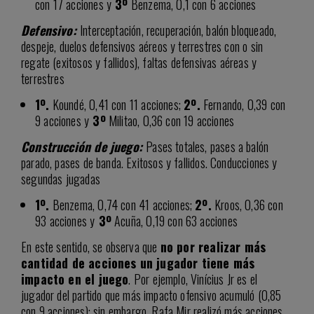
con 17 acciones y
3º
Benzema, 0,1 con 6 acciones
Defensivo:
Interceptación, recuperación, balón bloqueado,
despeje, duelos defensivos aéreos y terrestres con o sin
regate (exitosos y fallidos), faltas defensivas aéreas y
terrestres
1º.
Koundé, 0,41 con 11 acciones;
2º.
Fernando, 0,39 con
9 acciones y
3º
Militao, 0,36 con 19 acciones
Construcción de juego:
Pases totales, pases a balón
parado, pases de banda. Exitosos y fallidos. Conducciones y
segundas jugadas
1º.
Benzema, 0,74 con 41 acciones;
2º.
Kroos, 0,36 con
93 acciones y
3º
Acuña, 0,19 con 63 acciones
En este sentido, se observa que
no por realizar más
cantidad de acciones un jugador tiene más
impacto en el juego
. Por ejemplo, Vinícius Jr es el
jugador del partido que más impacto ofensivo acumuló (0,85
con 9 acciones); sin embargo, Rafa Mir realizó más acciones