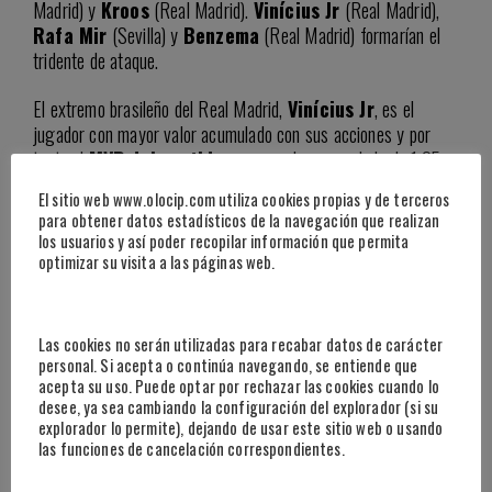
Madrid) y
Kroos
(Real Madrid).
Vinícius Jr
(Real Madrid),
Rafa Mir
(Sevilla) y
Benzema
(Real Madrid) formarían el
tridente de ataque.
El extremo brasileño del Real Madrid,
Vinícius Jr
, es el
jugador con mayor valor acumulado con sus acciones y por
tanto el
MVP del partido
con un valor acumulado de 1,05
(0,85 ofensivo + 0,14 construcción de juego + 0,06 defensivo)
El sitio web www.olocip.com utiliza cookies propias y de terceros
para obtener datos estadísticos de la navegación que realizan
¿Cómo se calcula el valor?
Teniendo en cuenta cada
los usuarios y así poder recopilar información que permita
acción del juego en términos del
cambio en la
optimizar su visita a las páginas web.
probabilidad de que el equipo en posesión del
balón marque en esa jugada o reciba un gol en la
siguiente⁣
y el momento del partido en el que se
Las cookies no serán utilizadas para recabar datos de carácter
producen.
Las acciones se tienen que
personal. Si acepta o continúa navegando, se entiende que
valorar
positivamente
cuando provocan la transición a un
acepta su uso. Puede optar por rechazar las cookies cuando lo
desee, ya sea cambiando la configuración del explorador (si su
estado más favorable para su equipo, es decir,
cuando
explorador lo permite), dejando de usar este sitio web o usando
aumentan la probabilidad de que su equipo
las funciones de cancelación correspondientes.
marque gol o se reduce la probabilidad de
conceder un gol al rival.