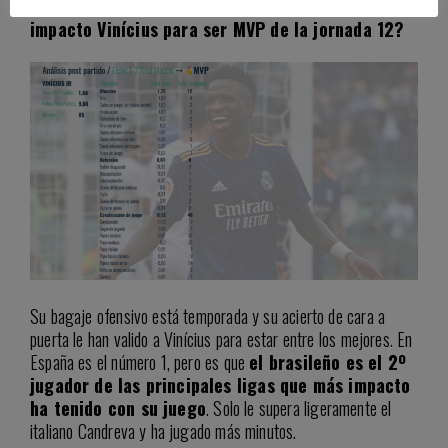
Madrid, lo fue de LaLiga.
¿En qué variables tuvo más
impacto Vinícius para ser MVP de la jornada 12?
Su bagaje ofensivo está temporada y su acierto de cara a
puerta le han valido a Vinícius para estar entre los mejores. En
España es el número 1, pero es que
el brasileño es el 2º
jugador de las principales ligas que más impacto
ha tenido con su juego
. Solo le supera ligeramente el
italiano Candreva y ha jugado más minutos.