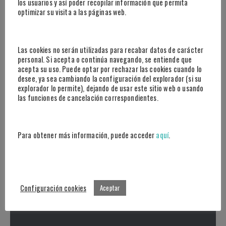
los usuarios y así poder recopilar información que permita
los datos para optimizar estrategias y tomar
optimizar su visita a las páginas web.
decisiones más informadas.
Las cookies no serán utilizadas para recabar datos de carácter
personal. Si acepta o continúa navegando, se entiende que
acepta su uso. Puede optar por rechazar las cookies cuando lo
desee, ya sea cambiando la configuración del explorador (si su
explorador lo permite), dejando de usar este sitio web o usando
las funciones de cancelación correspondientes.
¿Cómo te
Para obtener más información, puede acceder
aquí
.
ayudamos?
Configuración cookies
Aceptar