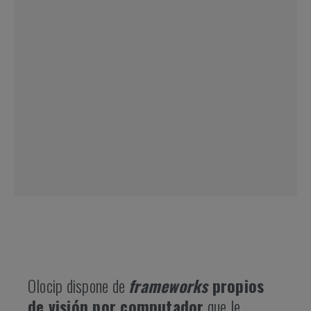
Olocip dispone de
frameworks
propios
de visión por computador
que le