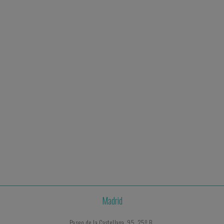
Pregúntanos
Partners
&
Miembros
reconocidos
Madrid
Paseo de la Castellana, 95, 25º B