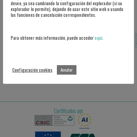
28046 Madrid
desee, ya sea cambiando la configuración del explorador (si su
explorador lo permite), dejando de usar este sitio web o usando
las funciones de cancelación correspondientes.
Marbella
Centro Tecnológico Andalucía Lab
Ctra Nacional 340, Km 189,6 Marbella
SIGUI
Para obtener más información, puede acceder
aquí
.
29604 Málaga
Atención al cliente
Contacto: info@plexus.sport
Configuración cookies
Aceptar
Prensa / Eventos: comunicacion@plexus.sport
Teléfono: +34 914 340 639
Certificados por