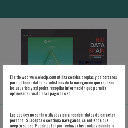
El sitio web www.olocip.com utiliza cookies propias y de terceros
para obtener datos estadísticos de la navegación que realizan
ACCEDER AL VIDEO
los usuarios y así poder recopilar información que permita
optimizar su visita a las páginas web.
Madrid
Las cookies no serán utilizadas para recabar datos de carácter
personal. Si acepta o continúa navegando, se entiende que
acepta su uso. Puede optar por rechazar las cookies cuando lo
Paseo de la Castellana, 95, 25º B