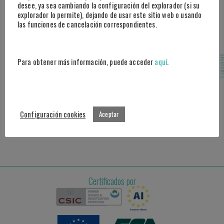
28046 Madrid
desee, ya sea cambiando la configuración del explorador (si su
explorador lo permite), dejando de usar este sitio web o usando
las funciones de cancelación correspondientes.
Marbella
Centro Tecnológico Andalucía Lab
Ctra Nacional 340, Km 189,6 Marbella
SIGUI
Para obtener más información, puede acceder
aquí
.
29604 Málaga
Atención al cliente
Contacto: info@plexus.sport
Configuración cookies
Aceptar
Prensa / Eventos: comunicacion@plexus.sport
Teléfono: +34 914 340 639
Certificados por