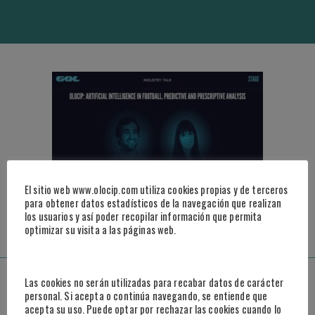
El sitio web www.olocip.com utiliza cookies propias y de terceros
para obtener datos estadísticos de la navegación que realizan
ACCEDER AL VIDEO
los usuarios y así poder recopilar información que permita
optimizar su visita a las páginas web.
Madrid
Las cookies no serán utilizadas para recabar datos de carácter
personal. Si acepta o continúa navegando, se entiende que
acepta su uso. Puede optar por rechazar las cookies cuando lo
Paseo de la Castellana, 95, 25º B