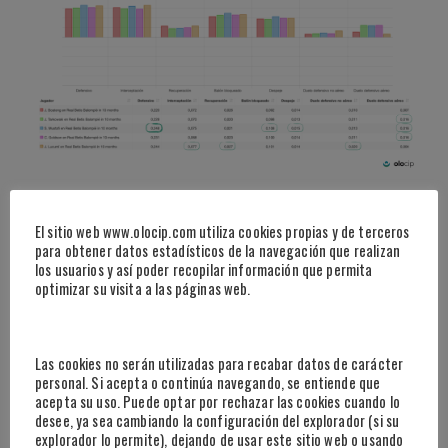
Por otro lado,
Lucumí
, ligeramente por debajo de Mustafi en
cuanto a valor generado, sería el jugador que más impacto
El sitio web www.olocip.com utiliza cookies propias y de terceros
tendría en interceptaciones, recuperaciones y duelos
para obtener datos estadísticos de la navegación que realizan
los usuarios y así poder recopilar información que permita
defensivos terrestres. En duelos aéreos, Tarkowski, Mustafi y
optimizar su visita a las páginas web.
Goldson generarían el mismo valor.
Las cookies no serán utilizadas para recabar datos de carácter
personal. Si acepta o continúa navegando, se entiende que
acepta su uso. Puede optar por rechazar las cookies cuando lo
desee, ya sea cambiando la configuración del explorador (si su
explorador lo permite), dejando de usar este sitio web o usando