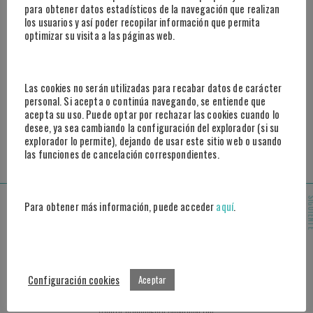
para obtener datos estadísticos de la navegación que realizan
los usuarios y así poder recopilar información que permita
optimizar su visita a las páginas web.
Las cookies no serán utilizadas para recabar datos de carácter
personal. Si acepta o continúa navegando, se entiende que
acepta su uso. Puede optar por rechazar las cookies cuando lo
desee, ya sea cambiando la configuración del explorador (si su
explorador lo permite), dejando de usar este sitio web o usando
las funciones de cancelación correspondientes.
Madrid
SIGUI
Para obtener más información, puede acceder
aquí
.
Paseo de la Castellana, 95, 25º B
28046 Madrid
Marbella
Configuración cookies
Aceptar
Centro Tecnológico Andalucía Lab