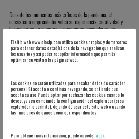
Durante los momentos más críticos de la pandemia, el
ecosistema emprendedor volcó su experiencia, creatividad y
herramientas en numerosas propuestas innovadoras para
resolver las necesidades sanitarias.
El sitio web www.olocip.com utiliza cookies propias y de terceros
para obtener datos estadísticos de la navegación que realizan
los usuarios y así poder recopilar información que permita
optimizar su visita a las páginas web.
ACCEDER A NOTICIA
Las cookies no serán utilizadas para recabar datos de carácter
personal. Si acepta o continúa navegando, se entiende que
Madrid
acepta su uso. Puede optar por rechazar las cookies cuando lo
desee, ya sea cambiando la configuración del explorador (si su
Paseo de la Castellana, 95, 25º B
explorador lo permite), dejando de usar este sitio web o usando
28046 Madrid
las funciones de cancelación correspondientes.
Marbella
SIGUI
Para obtener más información, puede acceder
aquí
.
Centro Tecnológico Andalucía Lab