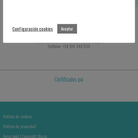
Ctra Nacional 340, Km 189,6 Marbella
29604 Málaga
Atención al cliente
Configuración cookies
Aceptar
Contacto: info@plexus.sport
Prensa / Eventos: comunicacion@plexus.sport
Teléfono: +34 914 340 639
Certificados por
Política de cookies
Política de privacidad
Aviso legal | Copyright Olocip