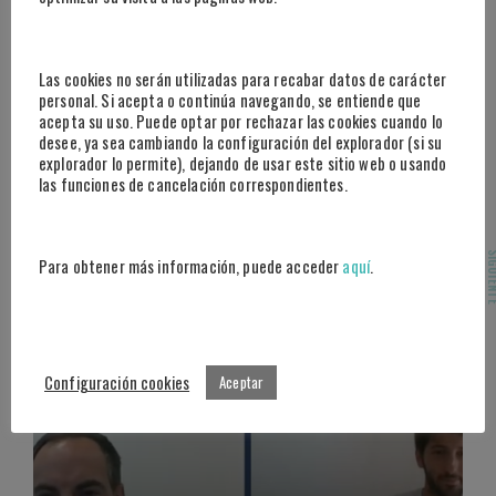
Las cookies no serán utilizadas para recabar datos de carácter
personal. Si acepta o continúa navegando, se entiende que
acepta su uso. Puede optar por rechazar las cookies cuando lo
desee, ya sea cambiando la configuración del explorador (si su
explorador lo permite), dejando de usar este sitio web o usando
ACTUALIDAD
·
EVENTOS
las funciones de cancelación correspondientes.
III FORO INTERNACIONAL EXPANSIÓN
8 DE JUNIO DE 2022
SIGUI
Para obtener más información, puede acceder
aquí
.
Configuración cookies
Aceptar