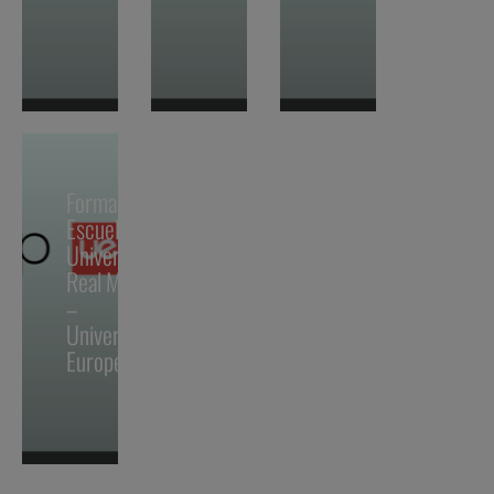
Formación |
Escuela
Universitaria
Real Madrid
–
Universidad
Europea