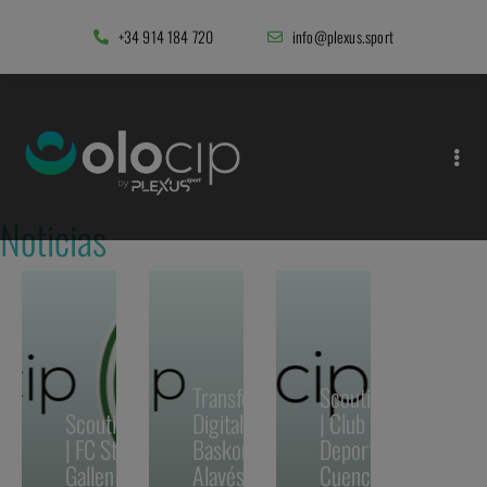
+34 914 184 720
info@plexus.sport
Noticias
Transformación
Scouting
Scouting
Digital | Grupo
| Club
| FC St.
Baskonia-
Deportivo
Gallen
Alavés
Cuenca