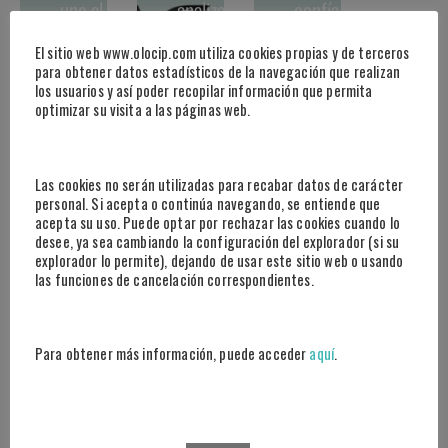
une al
analiza el
confía en
programa
juego
Olocip para
El sitio web www.olocip.com utiliza cookies propias y de terceros
EU-LAC
táctico
el
para obtener datos estadísticos de la navegación que realizan
Digital
del Real
desarrollo
los usuarios y así poder recopilar información que permita
Accelerator
Madrid y
de una
optimizar su visita a las páginas web.
para
el FC
plataforma
impulsar la
Barcelona
inteligente
innovación
para El
desarrollada
Las cookies no serán utilizadas para recabar datos de carácter
digital en
Clásico
con IA para
personal. Si acepta o continúa navegando, se entiende que
América
el cine
acepta su uso. Puede optar por rechazar las cookies cuando lo
desee, ya sea cambiando la configuración del explorador (si su
Latina y el
español
explorador lo permite), dejando de usar este sitio web o usando
Caribe
las funciones de cancelación correspondientes.
La IA elige
a los
mejores
Para obtener más información, puede acceder
aquí
.
jugadores
de la
temporada