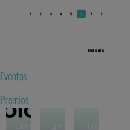
1
2
3
4
5
6
7
8
PAGE 6 OF 8
Eventos
Premios
Olocip se
La IA
El ICAA