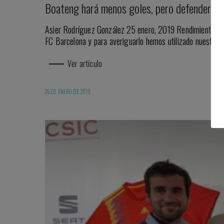
Boateng hará menos goles, pero defenderá má
Asier Rodríguez González 25 enero, 2019 Rendimiento act
FC Barcelona y para averiguarlo hemos utilizado nuestra 
Ver artículo
25 DE ENERO DE 2019