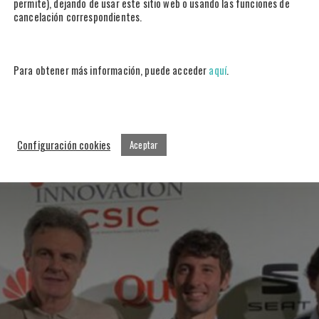
permite), dejando de usar este sitio web o usando las funciones de
s en el Barça que en la U.D Las Palmas
cancelación correspondientes.
ual Vs predicción rendimiento contextualizado En Olocip hemos analizad
herramienta TCT-Scout, la cual nos permite conocer […]
Para obtener más información, puede acceder
aquí
.
Configuración cookies
Aceptar