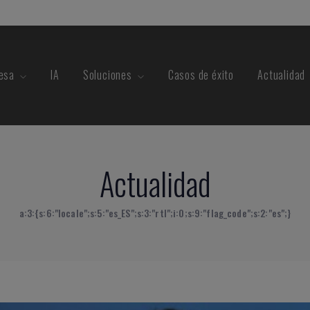
esa
IA
Soluciones
Casos de éxito
Actualidad
Actualidad
a:3:{s:6:"locale";s:5:"es_ES";s:3:"rtl";i:0;s:9:"flag_code";s:2:"es";}