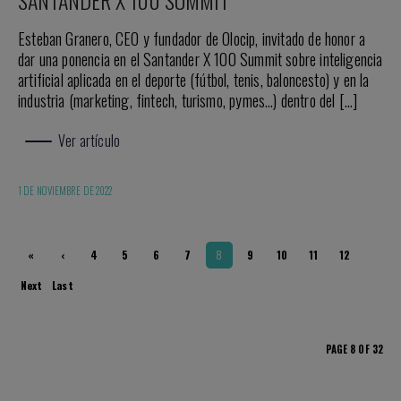
Esteban Granero, CEO y fundador de Olocip, invitado de honor a
dar una ponencia en el Santander X 100 Summit sobre inteligencia
artificial aplicada en el deporte (fútbol, tenis, baloncesto) y en la
industria (marketing, fintech, turismo, pymes…) dentro del […]
Ver artículo
1 DE NOVIEMBRE DE 2022
«
‹
4
5
6
7
8
9
10
11
12
First
Previ
Next
Last
ous
›
»
PAGE 8 OF 32