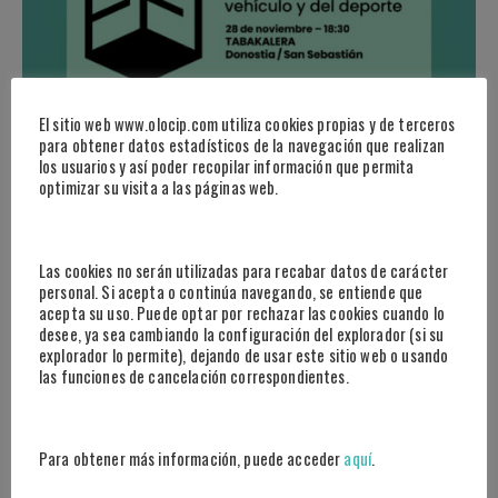
El sitio web www.olocip.com utiliza cookies propias y de terceros
para obtener datos estadísticos de la navegación que realizan
los usuarios y así poder recopilar información que permita
optimizar su visita a las páginas web.
Las cookies no serán utilizadas para recabar datos de carácter
ACTUALIDAD
·
EVENTOS
personal. Si acepta o continúa navegando, se entiende que
Etorkizuna Eraikiz
acepta su uso. Puede optar por rechazar las cookies cuando lo
desee, ya sea cambiando la configuración del explorador (si su
Esteban Granero ha acudido como CEO y fundador de Olocip al
explorador lo permite), dejando de usar este sitio web o usando
las funciones de cancelación correspondientes.
Etorkizuna Eraikiz 2022 con sede en Guipúzkoa. Nuestra
participación estaba enmarcada dentro de la sección el futuro del
deporte: ‘La inteligencia artificial llega al deporte: cómo ayuda la
IA […]
Para obtener más información, puede acceder
aquí
.