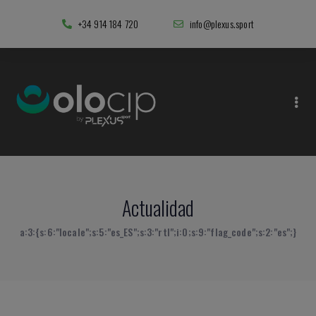
+34 914 184 720
info@plexus.sport
Actualidad
a:3:{s:6:"locale";s:5:"es_ES";s:3:"rtl";i:0;s:9:"flag_code";s:2:"es";}