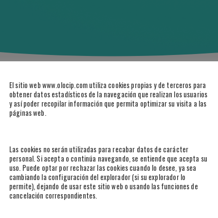
El sitio web www.olocip.com utiliza cookies propias y de terceros para
obtener datos estadísticos de la navegación que realizan los usuarios
y así poder recopilar información que permita optimizar su visita a las
páginas web.
 en Primera División, la máxima categoría del balompié en
Las cookies no serán utilizadas para recabar datos de carácter
personal. Si acepta o continúa navegando, se entiende que acepta su
spaña, también cuenta con 7 títulos internacionales, 4º club
uso. Puede optar por rechazar las cookies cuando lo desee, ya sea
cambiando la configuración del explorador (si su explorador lo
permite), dejando de usar este sitio web o usando las funciones de
cancelación correspondientes.