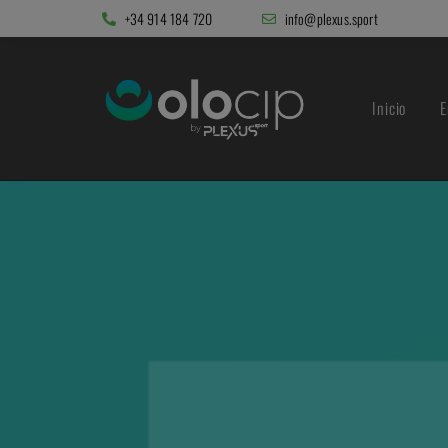
+34 914 184 720
info@plexus.sport
Inicio
E