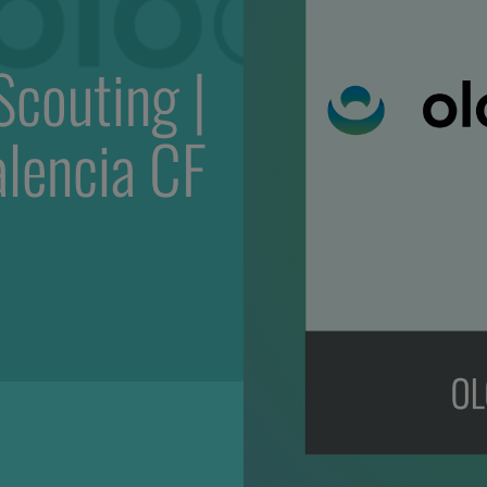
Scouting |
alencia CF