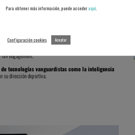
Para obtener más información, puede acceder
aquí
.
lencia CF les llevó a poner en marcha uno de los
proyectos
vation Hub.
Configuración cookies
Aceptar
la tecnología como herramienta de apoyo para crecer en
 y fan engagement.
de tecnologías vanguardistas como la inteligencia
n su dirección deportiva.