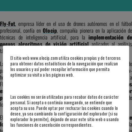
Fly-Fut
, empresa líder en el uso de drones autónomos en el fútbol
profesional, confía en
Olocip
, compañía pionera en la aplicación d
técnicas de inteligencia artificial, para la
implementación de
nuevos algoritmos de visión artificial
aplicados al análisis
táctico de entrenamientos y partidos de fútbol.
El sitio web www.olocip.com utiliza cookies propias y de terceros
La experiencia acumulada de Fly-Fut en la grabación de miles de
para obtener datos estadísticos de la navegación que realizan
los usuarios y así poder recopilar información que permita
partidos y entrenamientos con tecnología dron, combinada con el know-
optimizar su visita a las páginas web.
how de Olocip en computer vision y sistemas de tracking, permitirá a
Fly-Fut
ofrecer nuevas funcionalidades, métricas y variables
específicas para dar una ventaja competitiva y mayor
Las cookies no serán utilizadas para recabar datos de carácter
profundidad de análisis
a los departamentos de metodología d
personal. Si acepta o continúa navegando, se entiende que
los equipos de fútbol.
acepta su uso. Puede optar por rechazar las cookies cuando lo
desee, ya sea cambiando la configuración del explorador (si su
El acuerdo entre Fly-Fut y Olocip
transformará la forma en que
explorador lo permite), dejando de usar este sitio web o usando
los equipos de fútbol profesional abordan el análisis.
Con la
las funciones de cancelación correspondientes.
tecnología avanzada de drones autónomos y sistemas de inteligencia