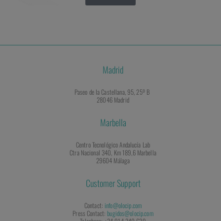
Madrid
Paseo de la Castellana, 95, 25º B
28046 Madrid
Marbella
Centro Tecnológico Andalucía Lab
Ctra Nacional 340, Km 189,6 Marbella
29604 Málaga
Customer Support
Contact:
info@olocip.com
Press Contact:
bugidos@olocip.com
Telephone: +34 914 340 639