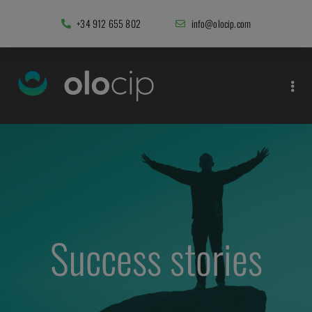
+34 912 655 802
info@olocip.com
Success stories