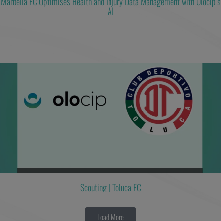
Marbella FC Optimises Health and Injury Data Management with Olocip’s
AI
Scouting | Toluca FC
Load More